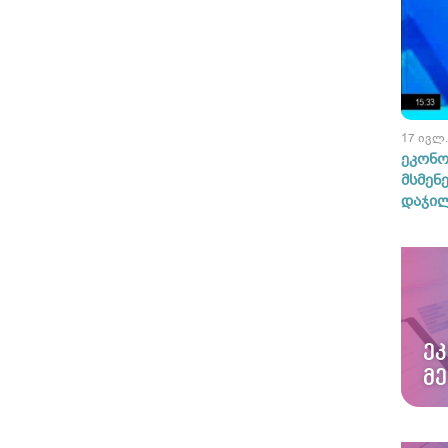
17 ივლ.
ეკონო
მსმენ
დაჯილ
Ე
Მ