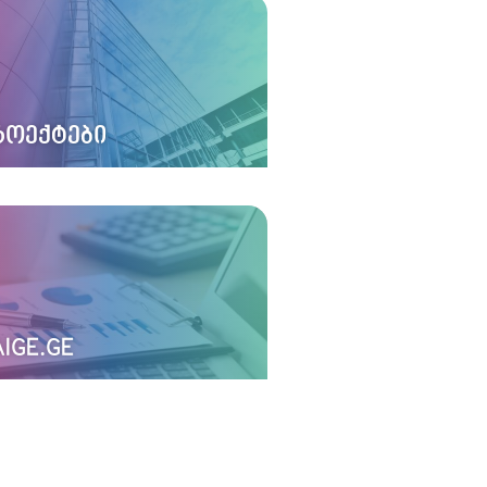
ᲠᲝᲔᲥᲢᲔᲑᲘ
IGE.GE