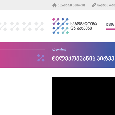
ᲛᲗᲐᲕᲐᲠᲘ ᲒᲕᲔᲠᲓᲘ
ᲡᲐᲘᲢᲘᲡ ᲠᲣ
ᲩᲕᲔᲜ
გალერეა
ტელეკომპანია პირვე