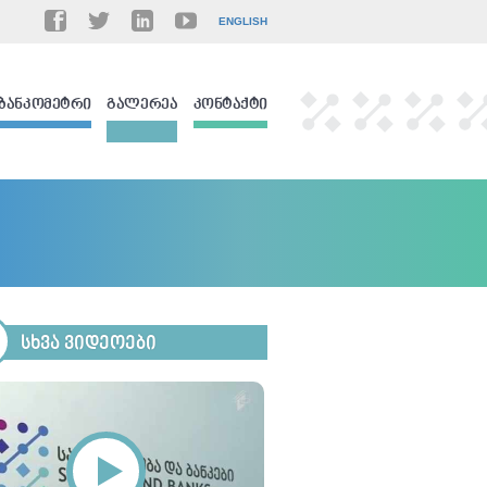
ENGLISH
ᲑᲐᲜᲙᲝᲛᲔᲢᲠᲘ
ᲒᲐᲚᲔᲠᲔᲐ
ᲙᲝᲜᲢᲐᲥᲢᲘ
ᲡᲮᲕᲐ ᲕᲘᲓᲔᲝᲔᲑᲘ